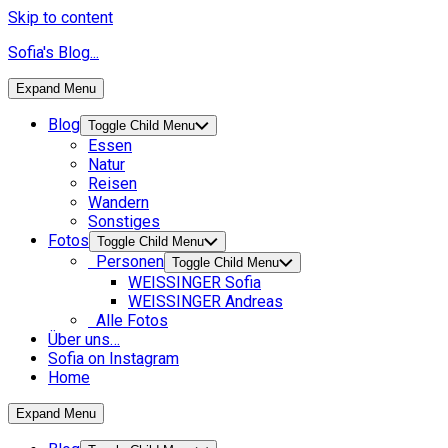
Skip to content
Sofia's Blog...
Expand Menu
Blog
Toggle Child Menu
Essen
Natur
Reisen
Wandern
Sonstiges
Fotos
Toggle Child Menu
Personen
Toggle Child Menu
WEISSINGER Sofia
WEISSINGER Andreas
Alle Fotos
Über uns…
Sofia on Instagram
Home
Expand Menu