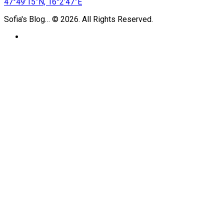
47°49’15”N, 16°2’47”E
Sofia's Blog… © 2026. All Rights Reserved.