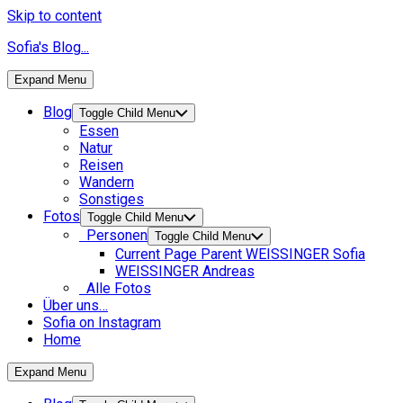
Skip to content
Sofia's Blog...
Expand Menu
Blog
Toggle Child Menu
Essen
Natur
Reisen
Wandern
Sonstiges
Fotos
Toggle Child Menu
Personen
Toggle Child Menu
Current Page Parent
WEISSINGER Sofia
WEISSINGER Andreas
Alle Fotos
Über uns…
Sofia on Instagram
Home
Expand Menu