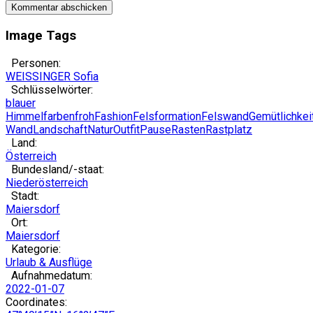
Image Tags
Personen:
WEISSINGER Sofia
Schlüsselwörter:
blauer
Himmel
farbenfroh
Fashion
Felsformation
Felswand
Gemütlichkei
Wand
Landschaft
Natur
Outfit
Pause
Rasten
Rastplatz
Land:
Österreich
Bundesland/-staat:
Niederösterreich
Stadt:
Maiersdorf
Ort:
Maiersdorf
Kategorie:
Urlaub & Ausflüge
Aufnahmedatum:
2022-01-07
Coordinates: