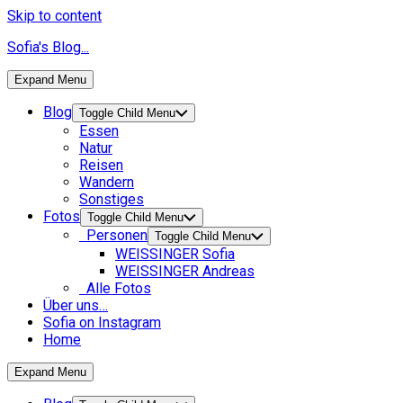
Skip to content
Sofia's Blog...
Expand Menu
Blog
Toggle Child Menu
Essen
Natur
Reisen
Wandern
Sonstiges
Fotos
Toggle Child Menu
Personen
Toggle Child Menu
WEISSINGER Sofia
WEISSINGER Andreas
Alle Fotos
Über uns…
Sofia on Instagram
Home
Expand Menu