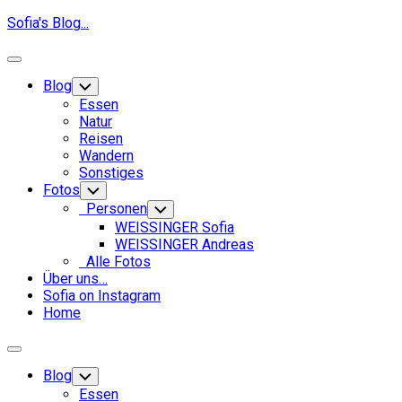
Skip
Sofia's Blog...
to
content
Expand
Menu
Blog
Toggle
Child
Essen
Menu
Natur
Reisen
Wandern
Sonstiges
Fotos
Toggle
Child
Personen
Toggle
Menu
Child
WEISSINGER Sofia
Menu
WEISSINGER Andreas
Alle Fotos
Über uns…
Sofia on Instagram
Home
Expand
Menu
Blog
Toggle
Child
Essen