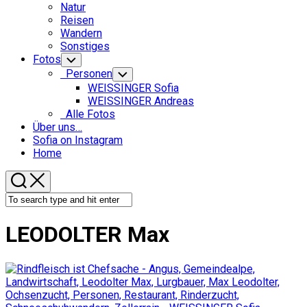
Menu
Natur
Reisen
Wandern
Sonstiges
Fotos
Toggle
Child
Personen
Toggle
Menu
Child
WEISSINGER Sofia
Menu
WEISSINGER Andreas
Alle Fotos
Über uns…
Sofia on Instagram
Home
LEODOLTER Max