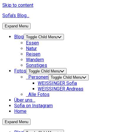
Skip to content
Sofia's Blog...
Expand Menu
Blog
Toggle Child Menu
Essen
Natur
Reisen
Wandern
Sonstiges
Fotos
Toggle Child Menu
Personen
Toggle Child Menu
WEISSINGER Sofia
WEISSINGER Andreas
Alle Fotos
Über uns…
Sofia on Instagram
Home
Expand Menu