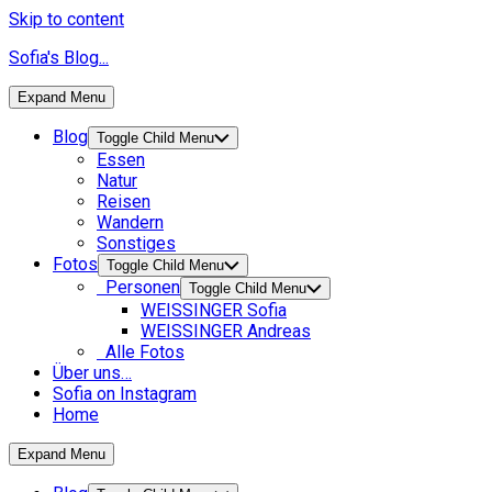
Skip to content
Sofia's Blog...
Expand Menu
Blog
Toggle Child Menu
Essen
Natur
Reisen
Wandern
Sonstiges
Fotos
Toggle Child Menu
Personen
Toggle Child Menu
WEISSINGER Sofia
WEISSINGER Andreas
Alle Fotos
Über uns…
Sofia on Instagram
Home
Expand Menu