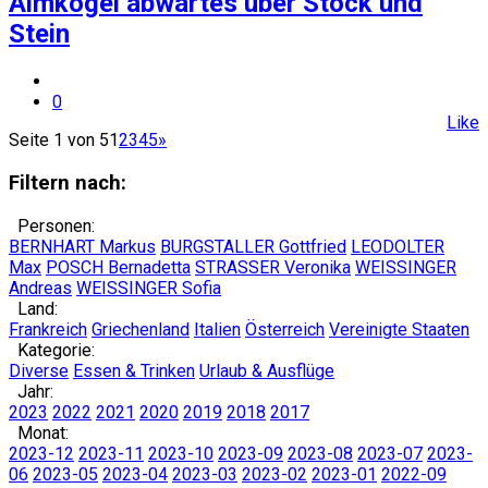
Almkogel abwärtes über Stock und
Stein
0
Like
Seite 1 von 5
1
2
3
4
5
»
Filtern nach:
Personen:
BERNHART Markus
BURGSTALLER Gottfried
LEODOLTER
Max
POSCH Bernadetta
STRASSER Veronika
WEISSINGER
Andreas
WEISSINGER Sofia
Land:
Frankreich
Griechenland
Italien
Österreich
Vereinigte Staaten
Kategorie:
Diverse
Essen & Trinken
Urlaub & Ausflüge
Jahr:
2023
2022
2021
2020
2019
2018
2017
Monat:
2023-12
2023-11
2023-10
2023-09
2023-08
2023-07
2023-
06
2023-05
2023-04
2023-03
2023-02
2023-01
2022-09