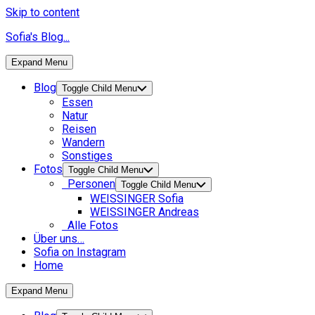
Skip to content
Sofia's Blog...
Expand Menu
Blog
Toggle Child Menu
Essen
Natur
Reisen
Wandern
Sonstiges
Fotos
Toggle Child Menu
Personen
Toggle Child Menu
WEISSINGER Sofia
WEISSINGER Andreas
Alle Fotos
Über uns…
Sofia on Instagram
Home
Expand Menu