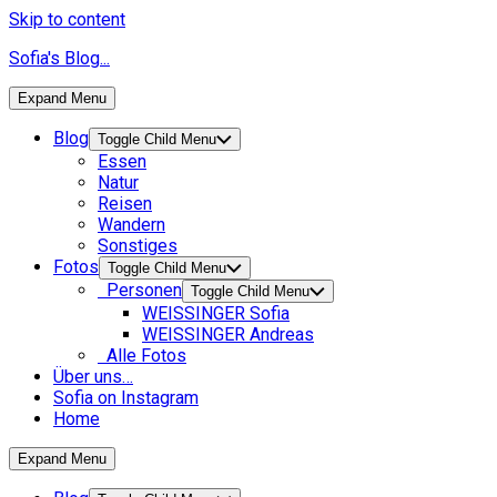
Skip to content
Sofia's Blog...
Expand Menu
Blog
Toggle Child Menu
Essen
Natur
Reisen
Wandern
Sonstiges
Fotos
Toggle Child Menu
Personen
Toggle Child Menu
WEISSINGER Sofia
WEISSINGER Andreas
Alle Fotos
Über uns…
Sofia on Instagram
Home
Expand Menu