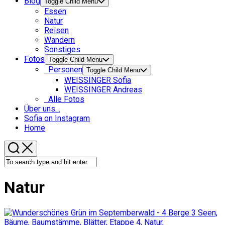
Blog
Toggle Child Menu
Essen
Natur
Reisen
Wandern
Sonstiges
Fotos
Toggle Child Menu
Personen
Toggle Child Menu
WEISSINGER Sofia
WEISSINGER Andreas
Alle Fotos
Über uns…
Sofia on Instagram
Home
Natur