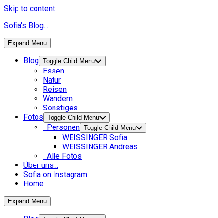
Skip to content
Sofia's Blog...
Expand Menu
Blog
Toggle Child Menu
Essen
Natur
Reisen
Wandern
Sonstiges
Fotos
Toggle Child Menu
Personen
Toggle Child Menu
WEISSINGER Sofia
WEISSINGER Andreas
Alle Fotos
Über uns…
Sofia on Instagram
Home
Expand Menu