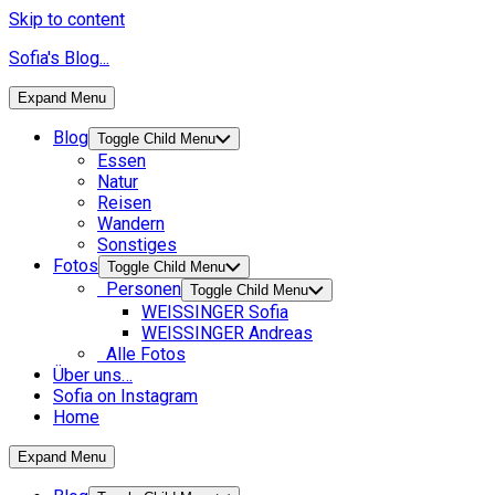
Skip to content
Sofia's Blog...
Expand Menu
Blog
Toggle Child Menu
Essen
Natur
Reisen
Wandern
Sonstiges
Fotos
Toggle Child Menu
Personen
Toggle Child Menu
WEISSINGER Sofia
WEISSINGER Andreas
Alle Fotos
Über uns…
Sofia on Instagram
Home
Expand Menu