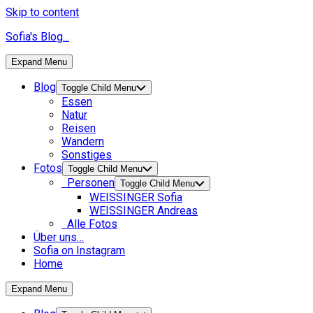
Skip to content
Sofia's Blog...
Expand Menu
Blog
Toggle Child Menu
Essen
Natur
Reisen
Wandern
Sonstiges
Fotos
Toggle Child Menu
Personen
Toggle Child Menu
WEISSINGER Sofia
WEISSINGER Andreas
Alle Fotos
Über uns…
Sofia on Instagram
Home
Expand Menu