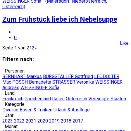
Zum Frühstück liebe ich Nebelsuppe
0
Like
Seite 1 von 2
1
2
»
Filtern nach:
Personen:
BERNHART Markus
BURGSTALLER Gottfried
LEODOLTER
Max
POSCH Bernadetta
STRASSER Veronika
WEISSINGER
Andreas
WEISSINGER Sofia
Land:
Frankreich
Griechenland
Italien
Österreich
Vereinigte Staaten
Kategorie:
Diverse
Essen & Trinken
Urlaub & Ausflüge
Jahr:
2023
2022
2021
2020
2019
2018
2017
Monat: