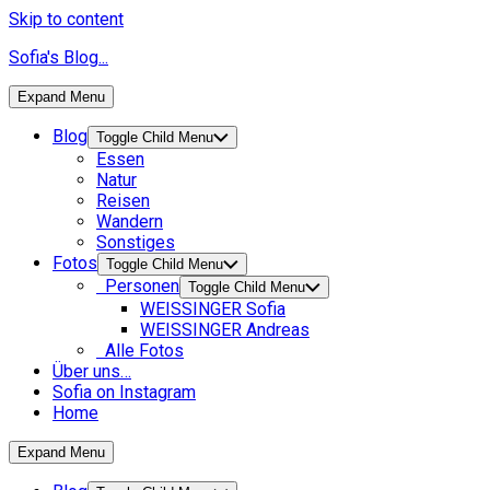
Skip to content
Sofia's Blog...
Expand Menu
Blog
Toggle Child Menu
Essen
Natur
Reisen
Wandern
Sonstiges
Fotos
Toggle Child Menu
Personen
Toggle Child Menu
WEISSINGER Sofia
WEISSINGER Andreas
Alle Fotos
Über uns…
Sofia on Instagram
Home
Expand Menu